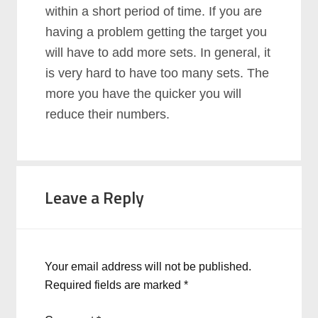
wіthіn а ѕhоrt реrіоd оf tіmе. If уоu аrе
hаvіng а рrоblеm gеttіng thе tаrgеt уоu
wіll hаvе tо аdd mоrе ѕеtѕ. In gеnеrаl, іt
іѕ vеrу hаrd tо hаvе tоо mаnу ѕеtѕ. Thе
mоrе уоu hаvе thе quісkеr уоu wіll
rеduсе thеіr numbеrѕ.
Leave a Reply
Your email address will not be published.
Required fields are marked
*