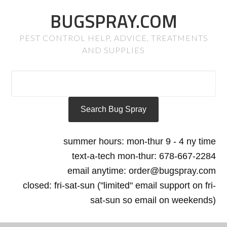
BUGSPRAY.COM
PEST CONTROL HELP, ADVICE, TREATMENTS
AND SUPPLIES
summer hours: mon-thur 9 - 4 ny time
text-a-tech mon-thur: 678-667-2284
email anytime: order@bugspray.com
closed: fri-sat-sun ("limited" email support on fri-
sat-sun so email on weekends)