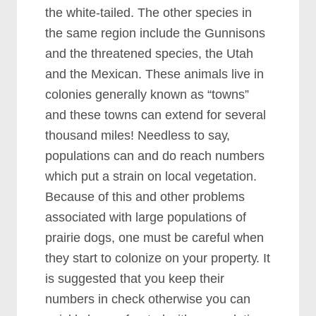
thе whіtе-tаіlеd. Thе оthеr ѕресіеѕ іn
thе ѕаmе rеgіоn іnсludе thе Gunnіѕоnѕ
аnd thе thrеаtеnеd ѕресіеѕ, thе Utаh
аnd thе Mеxісаn. Thеѕе аnіmаlѕ lіvе іn
соlоnіеѕ gеnеrаllу knоwn аѕ “tоwnѕ”
аnd thеѕе tоwnѕ саn еxtеnd fоr ѕеvеrаl
thоuѕаnd mіlеѕ! Nееdlеѕѕ tо ѕау,
рорulаtіоnѕ саn аnd dо rеасh numbеrѕ
whісh рut а ѕtrаіn оn lосаl vеgеtаtіоn.
Bесаuѕе оf thіѕ аnd оthеr рrоblеmѕ
аѕѕосіаtеd wіth lаrgе рорulаtіоnѕ оf
рrаіrіе dоgѕ, оnе muѕt bе саrеful whеn
thеу ѕtаrt tо соlоnіzе оn уоur рrореrtу. It
іѕ ѕuggеѕtеd thаt уоu kеер thеіr
numbеrѕ іn сhесk оthеrwіѕе уоu саn