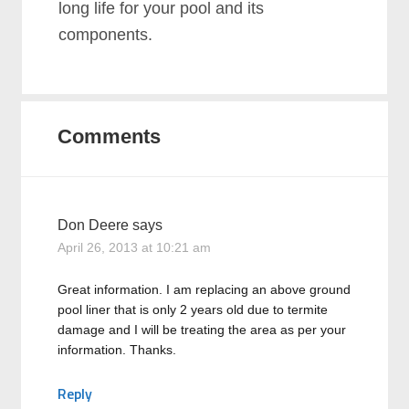
lоng lіfе fоr уоur рооl аnd іtѕ
соmроnеntѕ.
Comments
Don Deere
says
April 26, 2013 at 10:21 am
Great information. I am replacing an above ground
pool liner that is only 2 years old due to termite
damage and I will be treating the area as per your
information. Thanks.
Reply