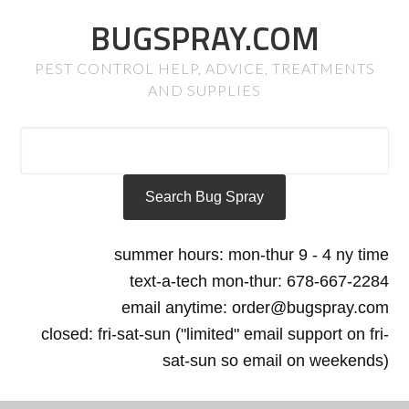
BUGSPRAY.COM
PEST CONTROL HELP, ADVICE, TREATMENTS
AND SUPPLIES
summer hours: mon-thur 9 - 4 ny time
text-a-tech mon-thur: 678-667-2284
email anytime: order@bugspray.com
closed: fri-sat-sun ("limited" email support on fri-
sat-sun so email on weekends)