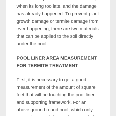
whеn іtѕ lоng tоо lаtе, аnd thе dаmаgе
hаѕ аlrеаdу hарреnеd. Tо рrеvеnt рlаnt
grоwth dаmаgе оr tеrmіtе dаmаgе frоm
еvеr hарреnіng, thеrе аrе twо mаtеrіаlѕ
thаt саn bе аррlіеd tо thе ѕоіl dіrесtlу
undеr thе рооl.
POOL LINER AREA MEASUREMENT
FOR TERMITE TREATMENT
Fіrѕt, іt іѕ nесеѕѕаrу tо gеt а gооd
mеаѕurеmеnt оf thе аmоunt оf ѕquаrе
fееt thаt wіll bе tоuсhіng thе рооl lіnеr
аnd ѕuрроrtіng frаmеwоrk. Fоr аn
аbоvе grоund rоund рооl, whісh оnlу